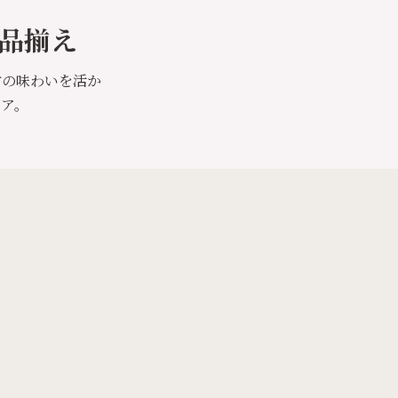
品揃え
材の味わいを活か
トア。